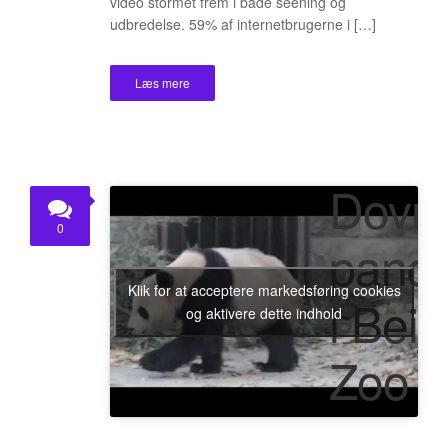
video stormet frem i både seening og
udbredelse. 59% af internetbrugerne i […]
Læs mere
Dovn
0
pand
Klik for at acceptere markedsføring cookies
i Beij
og aktivere dette indhold
Zoo