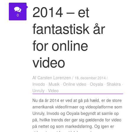
KONTAKT
2014 – et
0
fantastisk år
for online
video
Af
Carsten Lorenzen
/
18. december 2014 /
Invodo
·
Musik
·
Online video
·
Ooyala
·
Shakira
·
Unruly
·
Video
Nu da år 2014 er ved at gå på hæld, er de store
amerikansk videofirmaer og videoplatforme som
Unruly, Invodo og Ooyala begyndt at samle op
på, hvilke trends der gør sig gældende for video
på nettet og som markedsføring. Og igen er