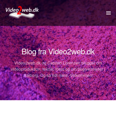
VIDEO
DRONE
Blog fra Video2web.dk
360VIDEO
Video2web.dk og Carsten Lorenzen blogger om
KOMMUNIKATION
videoproduktion, teknik, fotos og om begivenheder i
Aalborg. Og så lidt mere. Velkommen!
FOTOS
REJSETIP
OM
PRISER