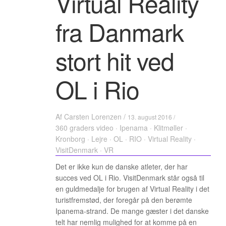
Virtual Reality
fra Danmark
stort hit ved
OL i Rio
Af
Carsten Lorenzen
/
13. august 2016 /
360 graders video
·
Ipenama
·
Klitmøller
·
Kronborg
·
Lejre
·
OL
·
RIO
·
Virtual Reality
·
VisitDenmark
·
VR
Det er ikke kun de danske atleter, der har
succes ved OL i Rio. VisitDenmark står også til
en guldmedalje for brugen af Virtual Reality i det
turistfremstød, der foregår på den berømte
Ipanema-strand. De mange gæster i det danske
telt har nemlig mulighed for at komme på en