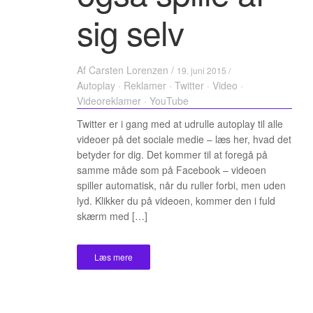
sig selv
Af
Carsten Lorenzen
/
19. juni 2015 /
Autoplay
·
Reklamer
·
Twitter
·
Video
·
Videoreklamer
·
YouTube
Twitter er i gang med at udrulle autoplay til alle
videoer på det sociale medie – læs her, hvad det
betyder for dig. Det kommer til at foregå på
samme måde som på Facebook – videoen
spiller automatisk, når du ruller forbi, men uden
lyd. Klikker du på videoen, kommer den i fuld
skærm med […]
Læs mere