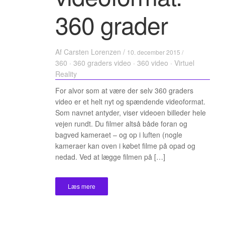
360 grader
Af
Carsten Lorenzen
/
10. december 2015 /
360
·
360 graders video
·
360 video
·
Virtuel
Reality
For alvor som at være der selv 360 graders
video er et helt nyt og spændende videoformat.
Som navnet antyder, viser videoen billeder hele
vejen rundt. Du filmer altså både foran og
bagved kameraet – og op i luften (nogle
kameraer kan oven i købet filme på opad og
nedad. Ved at lægge filmen på […]
Læs mere