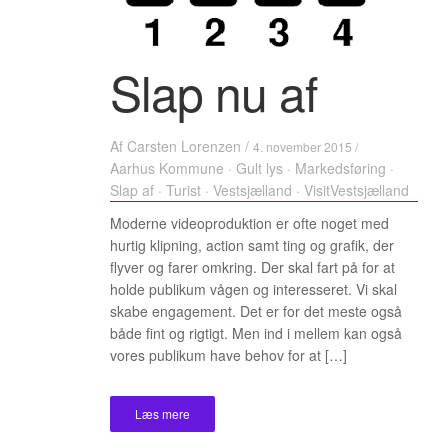
Slap nu af
Af
Carsten Lorenzen
/
4. november 2015 /
Aarhus Kommune
·
Gult lys
·
Markedsføring
·
Slap af
·
Turist
·
Vestsjælland
·
VisitVestsjælland
Moderne videoproduktion er ofte noget med
hurtig klipning, action samt ting og grafik, der
flyver og farer omkring. Der skal fart på for at
holde publikum vågen og interesseret. Vi skal
skabe engagement. Det er for det meste også
både fint og rigtigt. Men ind i mellem kan også
vores publikum have behov for at […]
Læs mere