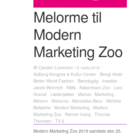
Melorme til
Modern
Marketing Zoo
Af
Carsten Lorenzen
/
9. marts 2019 /
Aalborg Kongres & Kultur Center
·
Bengt Holst
·
Better World Fashion
·
Børedygtig
·
Insekter
·
Jacob Weinrich
·
KiMs
·
København Zoo
·
Lars
Granat
·
Læderjakker
·
Marius
·
Marketing
·
Melorm
·
Melorme
·
Mercedes-Benz
·
Michèle
Bellaiche
·
Modern Marketing
·
Modern
Marketing Zoo
·
Reimer Ivang
·
Thomas
Thomsen
·
TV-2
Modern Marketing Zoo 2019 samlede den 25.