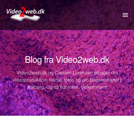
VIDEO
DRONE
Blog fra Video2web.dk
360VIDEO
Video2web.dk og Carsten Lorenzen blogger om
KOMMUNIKATION
videoproduktion, teknik, fotos og om begivenheder i
Aalborg. Og så lidt mere. Velkommen!
FOTOS
REJSETIP
OM
PRISER