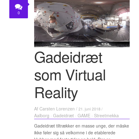
0
Gadeidræt
som Virtual
Reality
Af
Carsten Lorenzen
/
21. juni 2018 /
Aalborg
·
Gadeidræt
·
GAME
·
Streetmekka
Gadeidræt tiltrækker en masse unge, der måske
ikke føler sig så velkomne i de etablerede