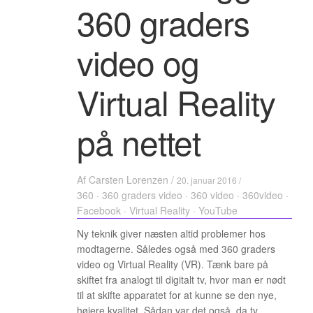
360 graders
video og
Virtual Reality
på nettet
Af
Carsten Lorenzen
/
20. januar 2016 /
360
·
360 graders video
·
360 video
·
360video
·
Facebook
·
Virtual Reality
·
YouTube
Ny teknik giver næsten altid problemer hos
modtagerne. Således også med 360 graders
video og Virtual Reality (VR). Tænk bare på
skiftet fra analogt til digitalt tv, hvor man er nødt
til at skifte apparatet for at kunne se den nye,
højere kvalitet. Sådan var det også, da tv