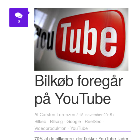
0
Bilkøb foregår
på YouTube
Af
Carsten Lorenzen
/
18. november 2015 /
Bilkøb
·
Bilsalg
·
Google
·
ReelSeo
·
Videoproduktion
·
YouTube
70% af de bilkøbere, der tjekker YouTube, lader