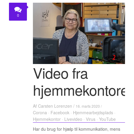
KONTAKT
0
Video fra
hjemmekontoret
Af
Carsten Lorenzen
/
16. marts 2020 /
Corona
·
Facebook
·
Hjemmearbejdsplads
·
Hjemmekontor
·
Livevideo
·
Virus
·
YouTube
Har du brug for hjælp til kommunikation, mens