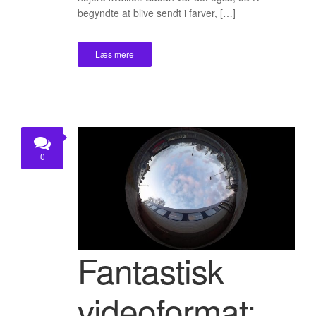
begyndte at blive sendt i farver, […]
Læs mere
0
Fantastisk
videoformat: