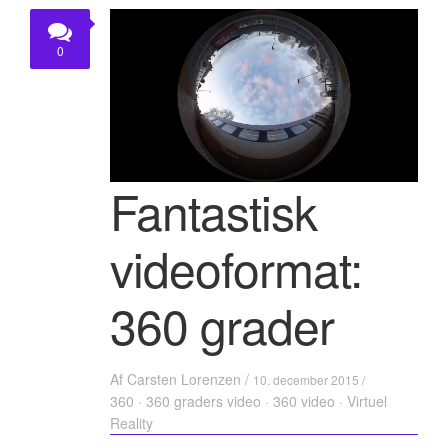
KONTAKT
0
Fantastisk
videoformat:
360 grader
Af
Carsten Lorenzen
/
10. december 2015 /
360
·
360 graders video
·
360 video
·
Virtuel
Reality