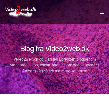
VIDEO
DRONE
Blog fra Video2web.dk
360VIDEO
Video2web.dk og Carsten Lorenzen blogger om
KOMMUNIKATION
videoproduktion, teknik, fotos og om begivenheder i
Aalborg. Og så lidt mere. Velkommen!
FOTOS
REJSETIP
OM
PRISER