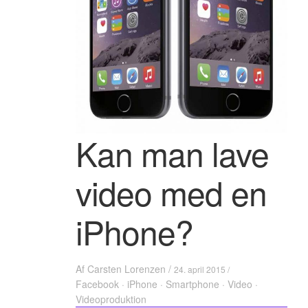
Kan man lave
video med en
iPhone?
Af
Carsten Lorenzen
/
24. april 2015 /
Facebook
·
iPhone
·
Smartphone
·
Video
·
Videoproduktion