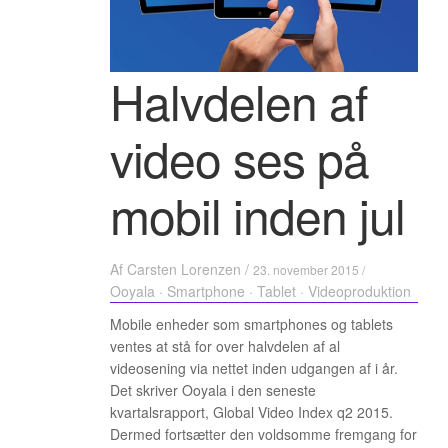
Halvdelen af
video ses på
mobil inden jul
Af
Carsten Lorenzen
/
23. november 2015 /
Ooyala
·
Smartphone
·
Tablet
·
Videoproduktion
Mobile enheder som smartphones og tablets
ventes at stå for over halvdelen af al
videosening via nettet inden udgangen af i år.
Det skriver Ooyala i den seneste
kvartalsrapport, Global Video Index q2 2015.
Dermed fortsætter den voldsomme fremgang for