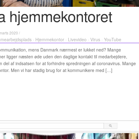
ra hjemmekontoret
marts 2020 /
mearbejdsplads
·
Hjemmekontor
·
Livevideo
·
Virus
·
YouTube
l kommunikation, mens Danmark nærmest er lukket ned? Mange
oner ligger næsten øde uden den daglige kontakt til medarbejdere,
n del af indsatsen for at forhindre spredningen af coronavirus. Mange
ntor. Men vi har stadig brug for at kommunikere med […]