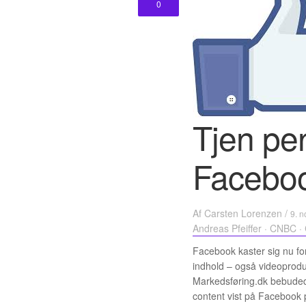
0
Tjen pe
Facebo
Af
Carsten Lorenzen
/
9. 
Andreas Pfeiffer
·
CNBC
·
Facebook kaster sig nu fo
indhold – også videoprodu
Markedsføring.dk bebuded
content vist på Facebook p