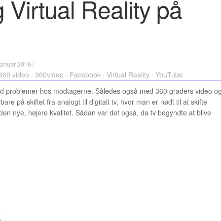
 Virtual Reality på
januar 2016 /
360 video
·
360video
·
Facebook
·
Virtual Reality
·
YouTube
ltid problemer hos modtagerne. Således også med 360 graders video o
are på skiftet fra analogt til digitalt tv, hvor man er nødt til at skifte
den nye, højere kvalitet. Sådan var det også, da tv begyndte at blive