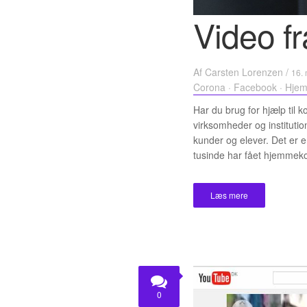
Video f
Af
Carsten Lorenzen
/
16. 
Corona
·
Facebook
·
Hjem
Har du brug for hjælp ti
virksomheder og instituti
kunder og elever. Det er e
tusinde har fået hjemmeko
Læs mere
0