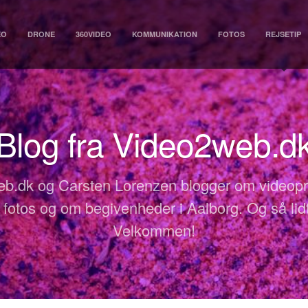
EO
DRONE
360VIDEO
KOMMUNIKATION
FOTOS
REJSETIP
Blog fra Video2web.d
b.dk og Carsten Lorenzen blogger om videopr
, fotos og om begivenheder i Aalborg. Og så lid
Velkommen!