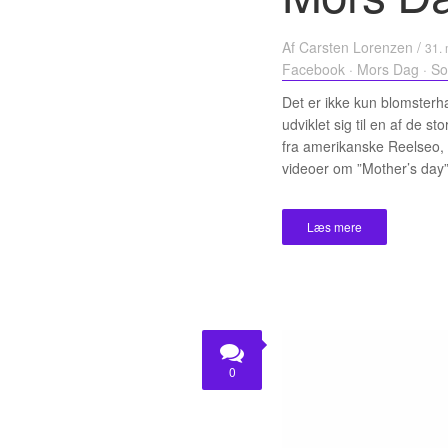
Af
Carsten Lorenzen
/
31. 
Facebook
·
Mors Dag
·
So
Det er ikke kun blomster
udviklet sig til en af de s
fra amerikanske Reelseo, 
videoer om ”Mother’s day”
Læs mere
0