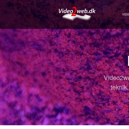
VID
Video2we
teknik