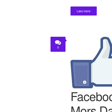
Læs mere
0
Faceboo
Mors D