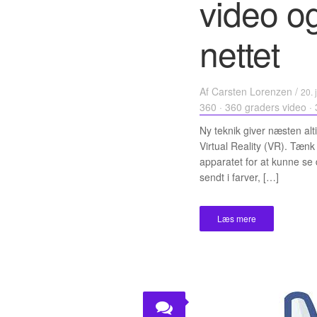
video og
nettet
Af
Carsten Lorenzen
/
20. 
360
·
360 graders video
·
Ny teknik giver næsten a
Virtual Reality (VR). Tænk b
apparatet for at kunne se 
sendt i farver, […]
Læs mere