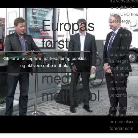
fra vedvarend
energikilder,”
siger CEO hos
Europas
Serenergy,
Anders
første
Korsgaard.
Allerede i dag
tankstation
produceres de
Klik for at acceptere markedsføring cookies
så meget
og aktivere dette indhold
methanol, at
med
det udgør ti
procent af
methanol
verdens
benzinforbrug.
Tankningen af
methanol til
brændselscell
foregår som
med benzin o