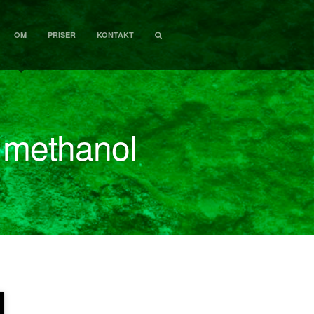
smedie
OM
PRISER
KONTAKT
e
d methanol
s
,