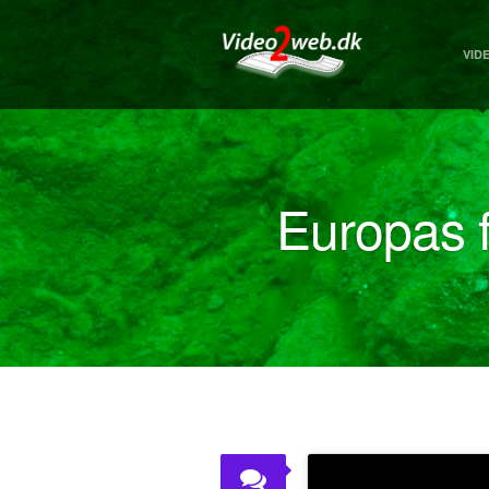
VID
Europas f