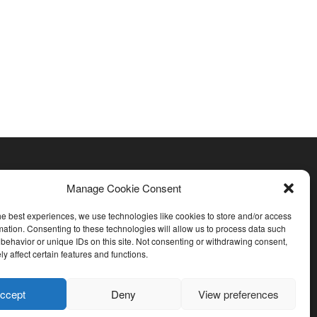
ne
r
Manage Cookie Consent
he best experiences, we use technologies like cookies to store and/or access
2 26
sprojekt.
mation. Consenting to these technologies will allow us to process data such
behavior or unique IDs on this site. Not consenting or withdrawing consent,
y affect certain features and functions.
rne
er
ccept
Deny
View preferences