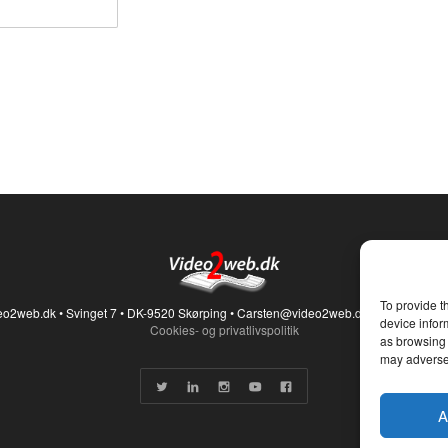
de
methanoldrev
elbiler i den
daglige drift.
Dermed
skaffes også
de første
kunder til den
nye
tankstation, de
satser på at få
20-50
ombyggede
biler med i et
To provide t
eo2web.dk • Svinget 7 • DK-9520 Skørping • Carsten@video2web.dk • + 45 21 25 4
demonstration
device infor
Cookies- og privatlivspolitik
as browsing 
Målet er at få
may adversel
bilproducente
til at indbygge
brændselscell
A
i deres elbiler.