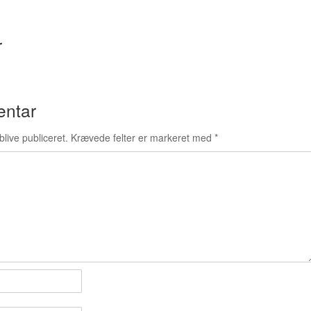
diesel. Og der
er ikke brug fo
nye, store
r
anlæg – de ka
integreres på
traditionelle
tankstationer,
entar
som vi kender
dem i dag.
blive publiceret.
Krævede felter er markeret med
*
Aalborg
med i
demopro
Aalborg
kommune er
positiv over fo
den nye
teknologi og vi
selv integrere