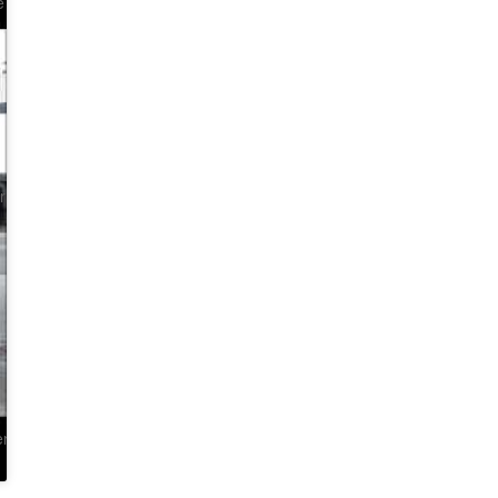
e
r
en
g