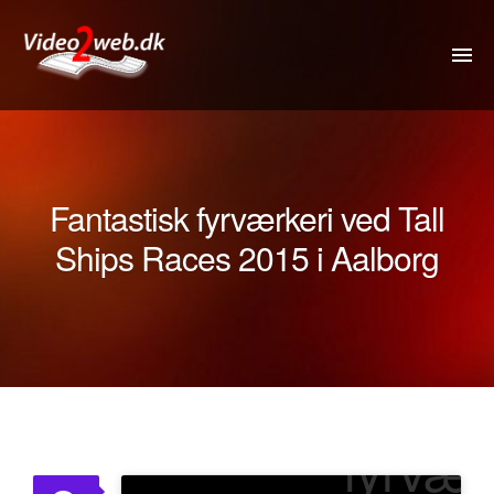
VIDEO
DRONE
Fantastisk fyrværkeri ved Tall
360VIDEO
Ships Races 2015 i Aalborg
KOMMUNIKATION
FOTOS
REJSETIP
Fantas
OM
fyrvær
PRISER