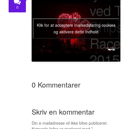
ved Tal
KONTAKT
0
Ships
Klik for at acceptere markedsføring cookies
og aktivere dette indhold
Races
2015 i
Aalbor
0 Kommentarer
Skriv en kommentar
Din e-mailadresse vil ikke blive publiceret.
Krævede felter er markeret med
*