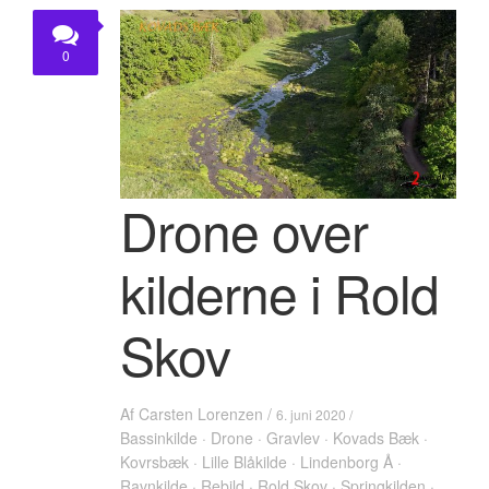
KONTAKT
0
Drone over
kilderne i Rold
Skov
Af
Carsten Lorenzen
/
6. juni 2020 /
Bassinkilde
·
Drone
·
Gravlev
·
Kovads Bæk
·
Kovrsbæk
·
Lille Blåkilde
·
Lindenborg Å
·
Ravnkilde
·
Rebild
·
Rold Skov
·
Springkilden
·