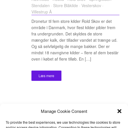
Stendalen
·
Store Blåkilde
·
Vesterskov
·
Villestrup Å
Dronetur til fem store kilder Rold Skov er det
område i Danmark, hvor flest kilder pibler frem
fra undergrunden. Det skyldes de store
mængder kalk, der tillader vandet at trænge ud.
Og så selvfølgelig de mange bakker. Der er
mindst 18 navngivne kilder – flere af dem består
oven i købet af flere tilløb. En […]
Læs mere
Manage Cookie Consent
To provide the best experiences, we use technologies like cookies to store
and/or access device information. Consenting to these technologies will