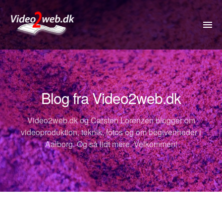
VIDEO
DRONE
Blog fra Video2web.dk
360VIDEO
Video2web.dk og Carsten Lorenzen blogger om
KOMMUNIKATION
videoproduktion, teknik, fotos og om begivenheder i
Aalborg. Og så lidt mere. Velkommen!
FOTOS
REJSETIP
OM
PRISER