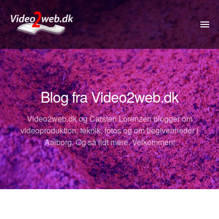
VIDEO
DRONE
Blog fra Video2web.dk
360VIDEO
Video2web.dk og Carsten Lorenzen blogger om
KOMMUNIKATION
videoproduktion, teknik, fotos og om begivenheder i
Aalborg. Og så lidt mere. Velkommen!
FOTOS
REJSETIP
OM
PRISER