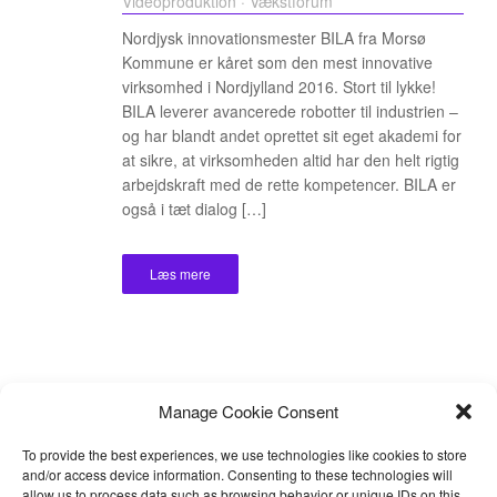
Videoproduktion
·
Vækstforum
Nordjysk innovationsmester BILA fra Morsø
Kommune er kåret som den mest innovative
virksomhed i Nordjylland 2016. Stort til lykke!
BILA leverer avancerede robotter til industrien –
og har blandt andet oprettet sit eget akademi for
at sikre, at virksomheden altid har den helt rigtig
arbejdskraft med de rette kompetencer. BILA er
også i tæt dialog […]
Læs mere
Manage Cookie Consent
To provide the best experiences, we use technologies like cookies to store
and/or access device information. Consenting to these technologies will
allow us to process data such as browsing behavior or unique IDs on this