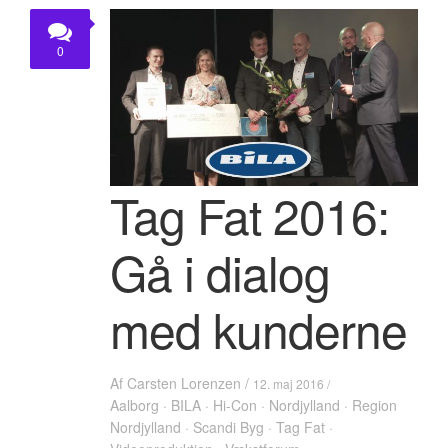
KONTAKT
0
Tag Fat 2016:
Gå i dialog
med kunderne
Af
Carsten Lorenzen
/
12. maj 2016 /
Aalborg
·
BILA
·
Hi-Con
·
Nordjylland
·
Region
Nordjylland
·
Scandi Byg
·
Tag Fat
·