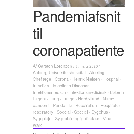
Pandemiafsnit
til
coronapatienter
Af
Carsten Lorenzen
/
8. marts 2020 /
Aalborg Universitetshospital
·
Afdeling
·
Cheflæge
·
Corona
·
Henrik Nielsen
·
Hospital
·
Infection
·
Infections Diseases
·
Infektionsmedicin
·
Infektionsmedicinsk
·
Lisbeth
Lagoni
·
Lung
·
Lunge
·
Nordjylland
·
Nurse
·
pandemi
·
Pandemic
·
Respiration
·
Respirator
·
respiratory
·
Special
·
Speciel
·
Sygehus
·
Sygepleje
·
Sygeplejefaglig direktør
·
Virus
·
Ward