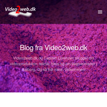
VIDEO
DRONE
Blog fra Video2web.dk
360VIDEO
Video2web.dk og Carsten Lorenzen blogger om
KOMMUNIKATION
videoproduktion, teknik, fotos og om begivenheder i
Aalborg. Og så lidt mere. Velkommen!
FOTOS
REJSETIP
OM
PRISER