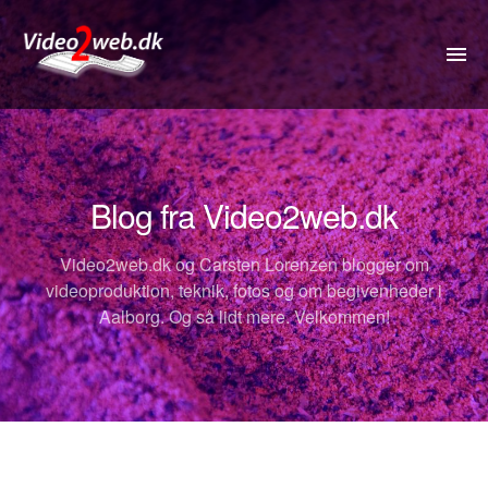
VIDEO
DRONE
Blog fra Video2web.dk
360VIDEO
Video2web.dk og Carsten Lorenzen blogger om
KOMMUNIKATION
videoproduktion, teknik, fotos og om begivenheder i
Aalborg. Og så lidt mere. Velkommen!
FOTOS
REJSETIP
OM
PRISER