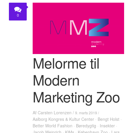
KONTAKT
0
Melorme til
Modern
Marketing Zoo
Af
Carsten Lorenzen
/
9. marts 2019 /
Aalborg Kongres & Kultur Center
·
Bengt Holst
·
Better World Fashion
·
Børedygtig
·
Insekter
·
Jacob Weinrich
·
KiMs
·
København Zoo
·
Lars