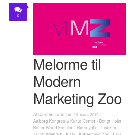
KONTAKT
0
Melorme til
Modern
Marketing Zoo
Af
Carsten Lorenzen
/
9. marts 2019 /
Aalborg Kongres & Kultur Center
·
Bengt Holst
·
Better World Fashion
·
Børedygtig
·
Insekter
·
Jacob Weinrich
·
KiMs
·
København Zoo
·
Lars