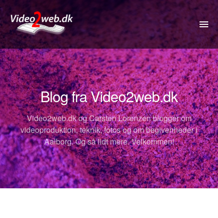
VIDEO
DRONE
Blog fra Video2web.dk
360VIDEO
Video2web.dk og Carsten Lorenzen blogger om
KOMMUNIKATION
videoproduktion, teknik, fotos og om begivenheder i
Aalborg. Og så lidt mere. Velkommen!
FOTOS
REJSETIP
OM
PRISER